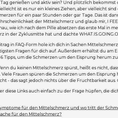
Tag genießen und aktiv sein? Und plötzlich bekommst 
lleicht ist es nur ein kleines Ziehen, aber vielleicht sind
merzen für ein paar Stunden oder gar Tage. Das ist dan
hrscheinlichkeit der Mittelschmerz und glaub mir, I FEE
au, wie ich nach dem Pille absetzen das erste Mal in 
rz in der Zyklusmitte hat und dachte WHAT.IS.GOING.O
itrag in FAQ-Form hole ich dich in Sachen Mittelschmer
htigsten Fragen für dich auf. Außerdem erhältst du am 
 6 Tipps, um die Schmerzen um den Eisprung herum zu 
Wenn du keinen Mittelschmerz spürst, heißt es nicht, das
t. Viele Frauen spüren die Schmerzen um den Eisprung
cht - das sagt jedoch nichts über die Fruchtbarkeit aus. 
r diese Links auch einfach zu der Frage hüpfen, die di
Symptome für den Mittelschmerz und wo tritt der Schm
rsache für den Mittelschmerz?