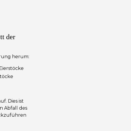
tt der
prung herum:
Eierstöcke
stöcke
f. Dies ist
 Abfall des
ckzuführen