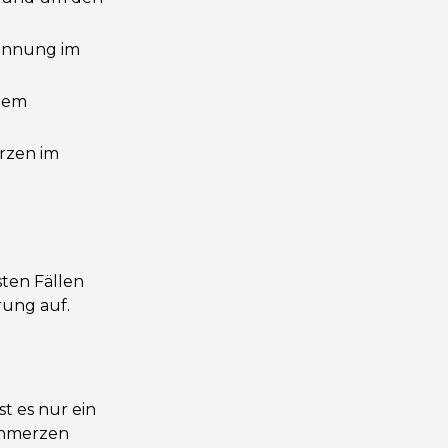
pannung im
udem
rzen im
ten Fällen
rung auf.
t es nur ein
Schmerzen