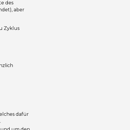
te des
ndet), aber
u Zyklus
nzlich
elches dafür
.
im und um den