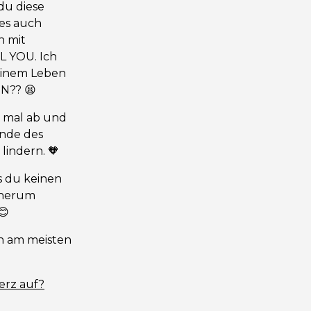
du diese
 es auch
n mit
L YOU. Ich
meinem Leben
N?? 😫
z mal ab und
Ende des
lindern. 🧡
s du keinen
 herum
😊
ch am meisten
erz auf?