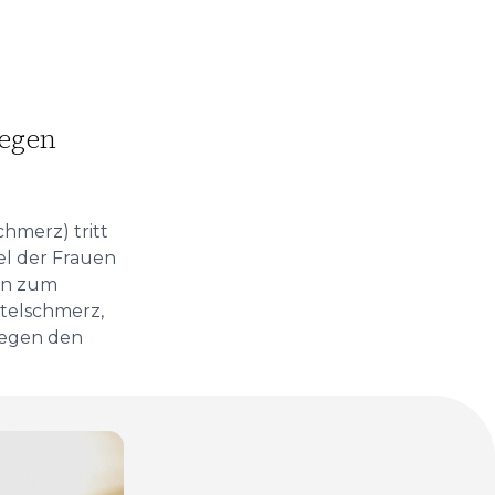
gegen
hmerz) tritt
el der Frauen
gen zum
ttelschmerz,
gegen den