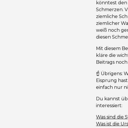
könntest den 
Schmerzen. Vie
ziemliche Sch
ziemlicher Wa
weiß noch gen
diesen Schme
Mit diesem Be
kläre die wic
Beitrags noch
☝️ Übrigens: 
Eisprung has
einfach nur ni
Du kannst übe
interessiert:
Was sind die 
Was ist die U