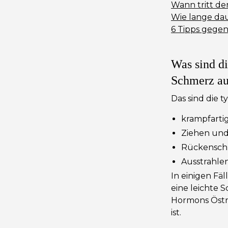
Wann tritt de
Wie lange dau
6 Tipps gege
Was sind d
Schmerz au
Das sind die
krampfartig
Ziehen und 
Rückensch
Ausstrahl
In einigen Fäl
eine leichte 
Hormons Östr
ist.