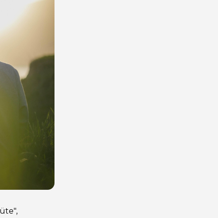
üte",