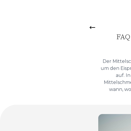
FAQ 
Der Mittels
um den Eispr
auf. I
Mittelschme
wann, wo